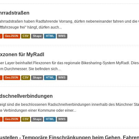
hrradstraßen
Fahrradstraßen haben Radfahrende Vorrang, dürfen nebeneinander fahren und die 
ftfahrzeuge frei“ hängt, dürfen auch...
L
GeoJSON
CSV
Shape
HTML
WMS
exzonen für MyRadl
er Layer beinhaltet Flexzonen für das regionale Bikesharing-System MyRadl. Dies
m Durchmesser. Sie befinden sich...
L
GeoJSON
CSV
Shape
HTML
WMS
dschnellverbindungen
eigt sind die beschlossenen Radschnellverbindungen innerhalb des Münchner Sta
te Verbindungen einer Kommune oder einer...
L
GeoJSON
CSV
Shape
HTML
WMS
ustellen - Temporäre Einschränkungen beim Gehen, Fahre