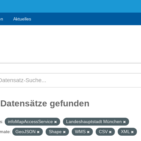
en
Aktuelles
 Datensätze gefunden
s:
infoMapAccessService
Landeshauptstadt München
mate:
GeoJSON
Shape
WMS
CSV
XML