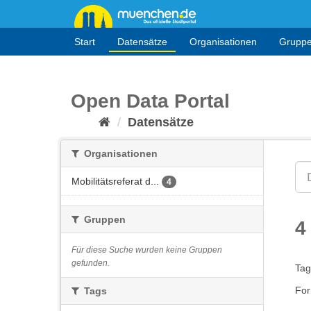
Überspringen
zum
Inhalt
Start
Datensätze
Organisationen
Grupp
Open Data Portal
Datensätze
Organisationen
Mobilitätsreferat d...
4
Gruppen
4
Für diese Suche wurden keine Gruppen
gefunden.
Tag
For
Tags