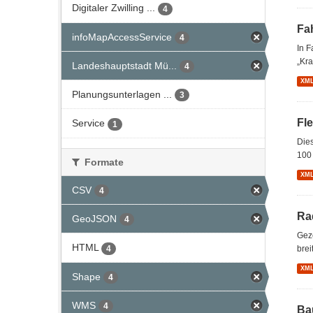
Digitaler Zwilling ...
4
Fa
infoMapAccessService
4
In 
„Kra
Landeshauptstadt Mü...
4
XM
Planungsunterlagen ...
3
Fl
Service
1
Dies
100 
Formate
XM
CSV
4
Ra
GeoJSON
4
Gez
HTML
4
brei
XM
Shape
4
WMS
4
Ba