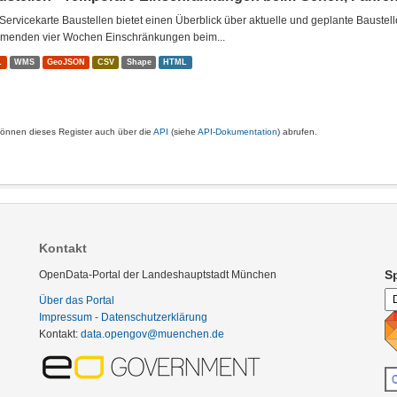
Servicekarte Baustellen bietet einen Überblick über aktuelle und geplante Baustel
menden vier Wochen Einschränkungen beim...
L
WMS
GeoJSON
CSV
Shape
HTML
können dieses Register auch über die
API
(siehe
API-Dokumentation
) abrufen.
Kontakt
S
OpenData-Portal der Landeshauptstadt München
Über das Portal
Impressum - Datenschutzerklärung
Kontakt:
data.opengov@muenchen.de