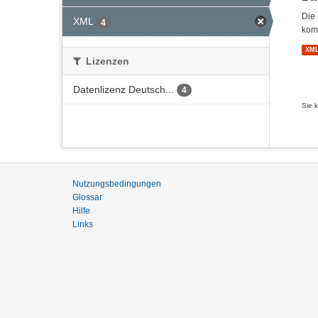
Die 
XML
4
kom
XM
Lizenzen
Datenlizenz Deutsch...
4
Sie 
Nutzungsbedingungen
Glossar
Hilfe
Links