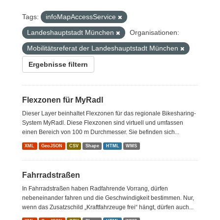
Tags:
infoMapAccessService
Landeshauptstadt München
Organisationen:
Mobilitätsreferat der Landeshauptstadt München
Ergebnisse filtern
Flexzonen für MyRadl
Dieser Layer beinhaltet Flexzonen für das regionale Bikesharing-
System MyRadl. Diese Flexzonen sind virtuell und umfassen
einen Bereich von 100 m Durchmesser. Sie befinden sich...
XML
GeoJSON
CSV
Shape
HTML
WMS
Fahrradstraßen
In Fahrradstraßen haben Radfahrende Vorrang, dürfen
nebeneinander fahren und die Geschwindigkeit bestimmen. Nur,
wenn das Zusatzschild „Kraftfahrzeuge frei“ hängt, dürfen auch...