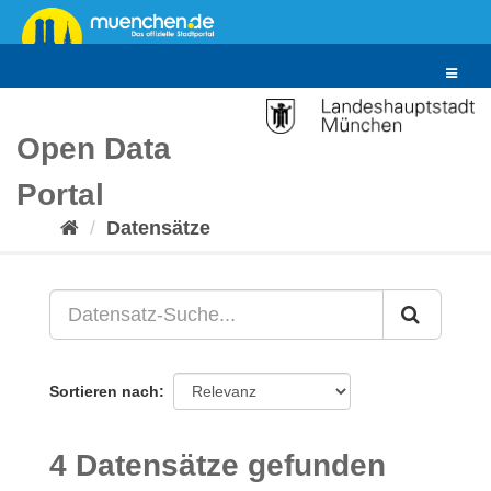
Überspringen
zum
Inhalt
Toggle
navigat
Open Data
Portal
Datensätze
Sortieren nach
4 Datensätze gefunden