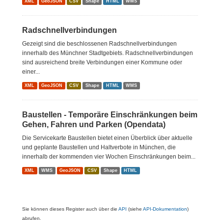
XML
GeoJSON
CSV
Shape
HTML
WMS
Radschnellverbindungen
Gezeigt sind die beschlossenen Radschnellverbindungen
innerhalb des Münchner Stadtgebiets. Radschnellverbindungen
sind ausreichend breite Verbindungen einer Kommune oder
einer...
XML
GeoJSON
CSV
Shape
HTML
WMS
Baustellen - Temporäre Einschränkungen beim
Gehen, Fahren und Parken (Opendata)
Die Servicekarte Baustellen bietet einen Überblick über aktuelle
und geplante Baustellen und Haltverbote in München, die
innerhalb der kommenden vier Wochen Einschränkungen beim...
XML
WMS
GeoJSON
CSV
Shape
HTML
Sie können dieses Register auch über die
API
(siehe
API-Dokumentation
)
abrufen.