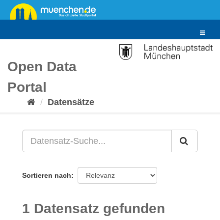
Überspringen
zum
Inhalt
Toggle
navigat
Open Data
Portal
Datensätze
Sortieren nach
1 Datensatz gefunden