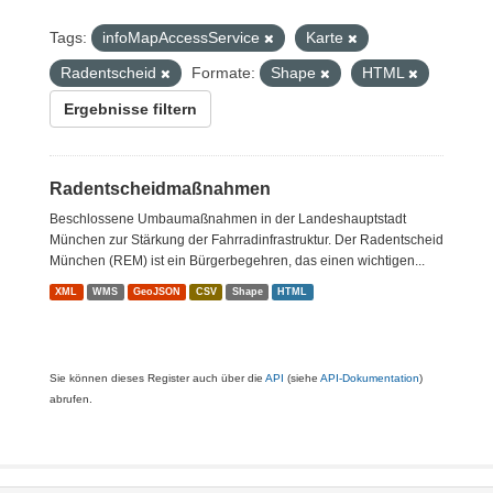
Tags:
infoMapAccessService
Karte
Radentscheid
Formate:
Shape
HTML
Ergebnisse filtern
Radentscheidmaßnahmen
Beschlossene Umbaumaßnahmen in der Landeshauptstadt
München zur Stärkung der Fahrradinfrastruktur. Der Radentscheid
München (REM) ist ein Bürgerbegehren, das einen wichtigen...
XML
WMS
GeoJSON
CSV
Shape
HTML
Sie können dieses Register auch über die
API
(siehe
API-Dokumentation
)
abrufen.