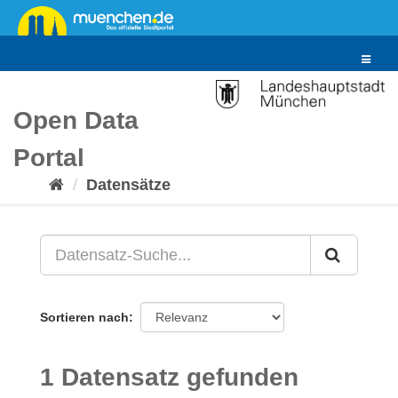
Überspringen
zum
Inhalt
Toggle
navigat
Open Data
Portal
Datensätze
Sortieren nach
1 Datensatz gefunden