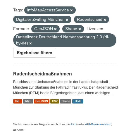
Tags:
infoMapAccessService
Digitaler Zwilling München
Radentscheid
Formate:
GeoJSON
Shape
Lizenzen:
Datenlizenz Deutschland Namensnennung 2.0 (dl-
by-de)
Ergebnisse filtern
Radentscheidmaßnahmen
Beschlossene Umbaumaßnahmen in der Landeshauptstadt
München zur Stärkung der Fahrradinfrastruktur. Der Radentscheid
München (REM) ist ein Bürgerbegehren, das einen wichtigen...
XML
WMS
GeoJSON
CSV
Shape
HTML
Sie können dieses Register auch über die
API
(siehe
API-Dokumentation
)
abrufen.