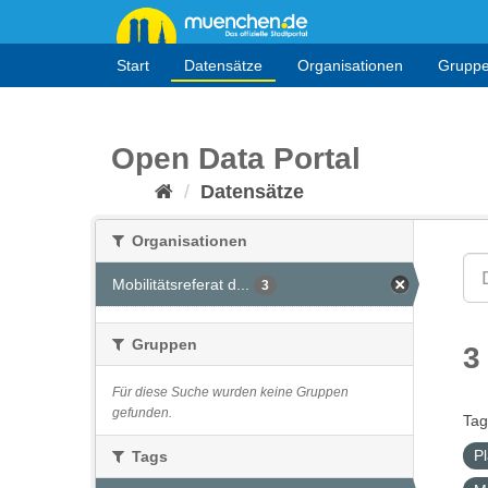
Überspringen
zum
Inhalt
Start
Datensätze
Organisationen
Grupp
Open Data Portal
Datensätze
Organisationen
Mobilitätsreferat d...
3
Gruppen
3
Für diese Suche wurden keine Gruppen
gefunden.
Tag
P
Tags