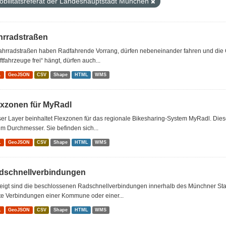
obilitätsreferat der Landeshauptstadt München
hrradstraßen
Fahrradstraßen haben Radfahrende Vorrang, dürfen nebeneinander fahren und die 
ftfahrzeuge frei“ hängt, dürfen auch...
L
GeoJSON
CSV
Shape
HTML
WMS
exzonen für MyRadl
er Layer beinhaltet Flexzonen für das regionale Bikesharing-System MyRadl. Dies
m Durchmesser. Sie befinden sich...
L
GeoJSON
CSV
Shape
HTML
WMS
dschnellverbindungen
eigt sind die beschlossenen Radschnellverbindungen innerhalb des Münchner Sta
te Verbindungen einer Kommune oder einer...
L
GeoJSON
CSV
Shape
HTML
WMS