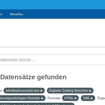
en
Aktuelles
 Datensätze gefunden
s:
infoMapAccessService
Digitaler Zwilling München
lanungsunterlagen Kataster
Formate:
HTML
XML
Orga