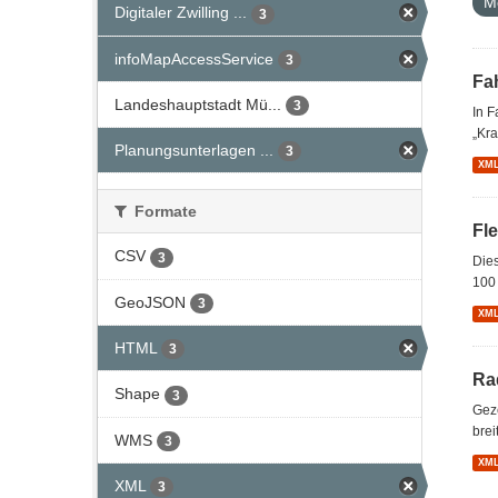
M
Digitaler Zwilling ...
3
infoMapAccessService
3
Fa
Landeshauptstadt Mü...
3
In 
„Kra
Planungsunterlagen ...
3
XM
Formate
Fl
CSV
3
Dies
100 
GeoJSON
3
XM
HTML
3
Ra
Shape
3
Gez
brei
WMS
3
XM
XML
3