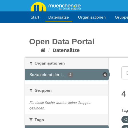
Überspringen
zum
Inhalt
Start
Datensätze
Organisationen
Grupp
Open Data Portal
Datensätze
Organisationen
Sozialreferat der L...
4
Gruppen
4
Für diese Suche wurden keine Gruppen
gefunden.
Tag
O
Tags