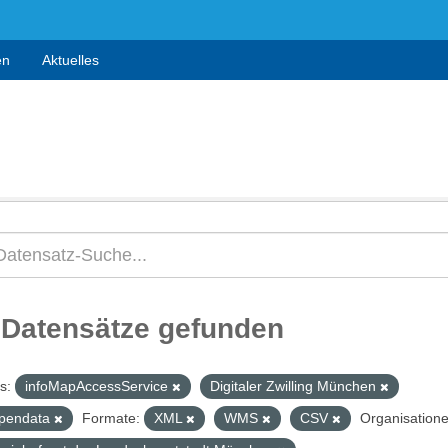
en
Aktuelles
 Datensätze gefunden
s:
infoMapAccessService
Digitaler Zwilling München
pendata
Formate:
XML
WMS
CSV
Organisatione