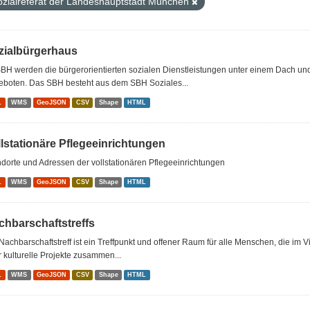
ozialreferat der Landeshauptstadt München
zialbürgerhaus
BH werden die bürgerorientierten sozialen Dienstleistungen unter einem Dach u
eboten. Das SBH besteht aus dem SBH Soziales...
L
WMS
GeoJSON
CSV
Shape
HTML
llstationäre Pflegeeinrichtungen
dorte und Adressen der vollstationären Pflegeeinrichtungen
L
WMS
GeoJSON
CSV
Shape
HTML
chbarschaftstreffs
Nachbarschaftstreff ist ein Treffpunkt und offener Raum für alle Menschen, die im 
 kulturelle Projekte zusammen...
L
WMS
GeoJSON
CSV
Shape
HTML