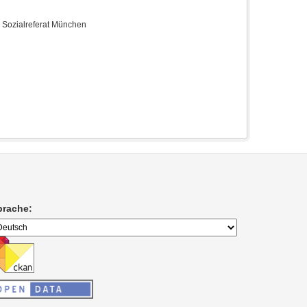
e Sozialreferat München
prache