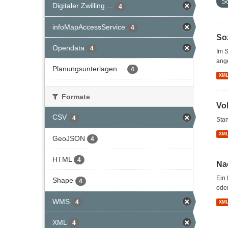
S
Digitaler Zwilling ...
4
infoMapAccessService
4
So
Opendata
4
Im S
ang
Planungsunterlagen ...
4
XM
Formate
Vo
CSV
4
Stan
XM
GeoJSON
4
HTML
4
Na
Ein 
Shape
4
oder
WMS
4
XM
XML
4