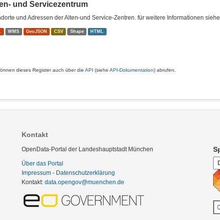
ten- und Servicezentrum
dorte und Adressen der Alten-und Service-Zentren. für weitere Informationen sieh
L
WMS
GeoJSON
CSV
Shape
HTML
können dieses Register auch über die
API
(siehe
API-Dokumentation
) abrufen.
Kontakt
S
OpenData-Portal der Landeshauptstadt München
Über das Portal
Impressum - Datenschutzerklärung
Kontakt:
data.opengov@muenchen.de