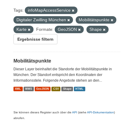
Tags:
infoMapAccessService
Digitaler Zwilling München
Mobilitätspunkte
Karte
Formate:
GeoJSON
Shape
Ergebnisse filtern
Mobilitätspunkte
Dieser Layer beinhaltet die Standorte der Mobilitätspunkte in
München. Der Standort entspricht den Koordinaten der
Informationsstele. Folgende Angebote stehen an den...
XML
WMS
GeoJSON
CSV
Shape
HTML
Sie können dieses Register auch über die
API
(siehe
API-Dokumentation
)
abrufen.