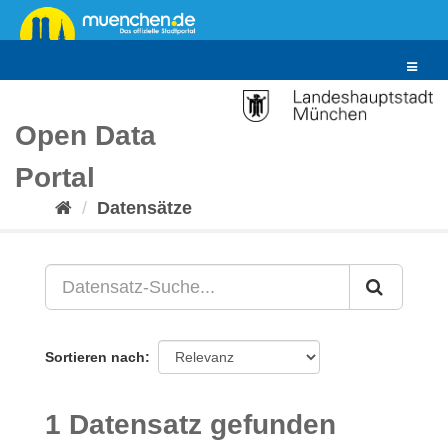
Überspringen
zum
Inhalt
Toggle
navigat
Open Data
Portal
Datensätze
Sortieren nach
1 Datensatz gefunden