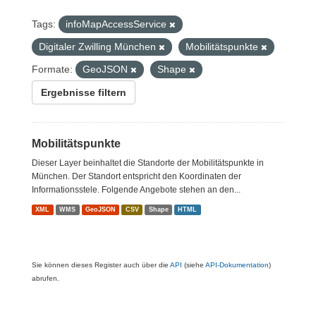
Tags:
infoMapAccessService
Digitaler Zwilling München
Mobilitätspunkte
Formate:
GeoJSON
Shape
Ergebnisse filtern
Mobilitätspunkte
Dieser Layer beinhaltet die Standorte der Mobilitätspunkte in
München. Der Standort entspricht den Koordinaten der
Informationsstele. Folgende Angebote stehen an den...
XML
WMS
GeoJSON
CSV
Shape
HTML
Sie können dieses Register auch über die
API
(siehe
API-Dokumentation
)
abrufen.