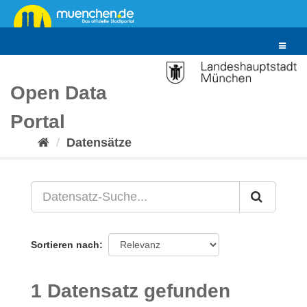
Überspringen
zum
Inhalt
Toggle
navigat
Open Data
Portal
Datensätze
Sortieren nach
1 Datensatz gefunden