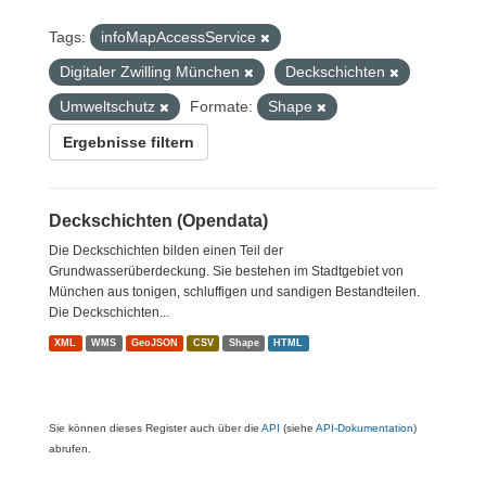
Tags:
infoMapAccessService
Digitaler Zwilling München
Deckschichten
Umweltschutz
Formate:
Shape
Ergebnisse filtern
Deckschichten (Opendata)
Die Deckschichten bilden einen Teil der
Grundwasserüberdeckung. Sie bestehen im Stadtgebiet von
München aus tonigen, schluffigen und sandigen Bestandteilen.
Die Deckschichten...
XML
WMS
GeoJSON
CSV
Shape
HTML
Sie können dieses Register auch über die
API
(siehe
API-Dokumentation
)
abrufen.