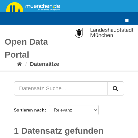
Überspringen
zum
Inhalt
Toggle
navigat
Open Data
Portal
Datensätze
Sortieren nach
1 Datensatz gefunden