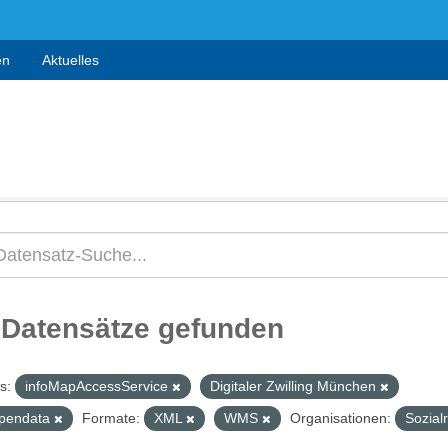
en
Aktuelles
 Datensätze gefunden
s:
infoMapAccessService
Digitaler Zwilling München
pendata
Formate:
XML
WMS
Organisationen:
Sozial