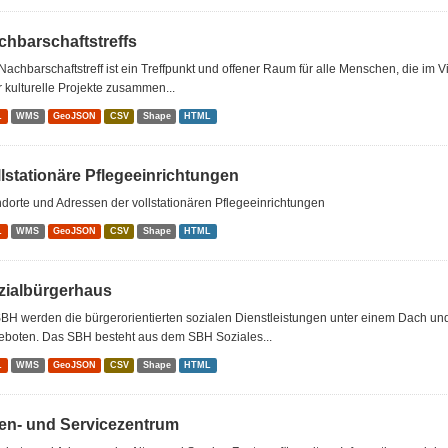
chbarschaftstreffs
Nachbarschaftstreff ist ein Treffpunkt und offener Raum für alle Menschen, die im 
 kulturelle Projekte zusammen...
L
WMS
GeoJSON
CSV
Shape
HTML
llstationäre Pflegeeinrichtungen
dorte und Adressen der vollstationären Pflegeeinrichtungen
L
WMS
GeoJSON
CSV
Shape
HTML
zialbürgerhaus
BH werden die bürgerorientierten sozialen Dienstleistungen unter einem Dach u
eboten. Das SBH besteht aus dem SBH Soziales...
L
WMS
GeoJSON
CSV
Shape
HTML
ten- und Servicezentrum