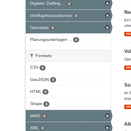
Digitaler Zwilling ...
4
Na
infoMapAccessService
4
Ein 
oder
Opendata
4
XM
Planungsunterlagen ...
4
Vo
Formate
Stan
CSV
4
XM
GeoJSON
4
So
HTML
4
Im S
ang
Shape
4
XM
WMS
4
Al
XML
4