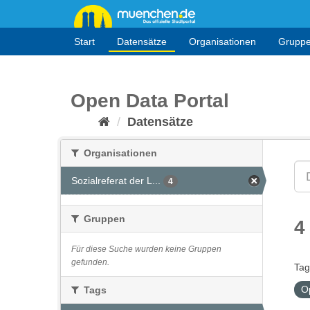
Überspringen
zum
Inhalt
Start
Datensätze
Organisationen
Grupp
Open Data Portal
Datensätze
Organisationen
Sozialreferat der L...
4
Gruppen
4
Für diese Suche wurden keine Gruppen
gefunden.
Tag
O
Tags