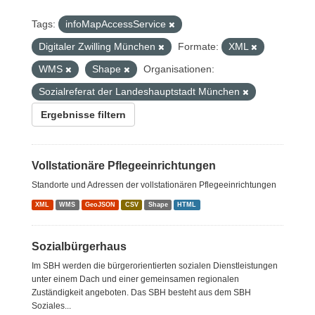
Tags:
infoMapAccessService
Digitaler Zwilling München
Formate:
XML
WMS
Shape
Organisationen:
Sozialreferat der Landeshauptstadt München
Ergebnisse filtern
Vollstationäre Pflegeeinrichtungen
Standorte und Adressen der vollstationären Pflegeeinrichtungen
XML
WMS
GeoJSON
CSV
Shape
HTML
Sozialbürgerhaus
Im SBH werden die bürgerorientierten sozialen Dienstleistungen
unter einem Dach und einer gemeinsamen regionalen
Zuständigkeit angeboten. Das SBH besteht aus dem SBH
Soziales...