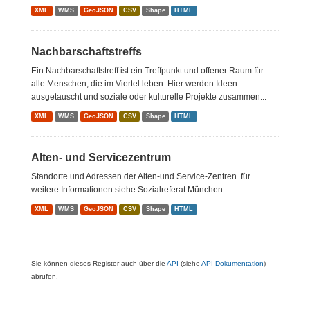
XML
WMS
GeoJSON
CSV
Shape
HTML
Nachbarschaftstreffs
Ein Nachbarschaftstreff ist ein Treffpunkt und offener Raum für
alle Menschen, die im Viertel leben. Hier werden Ideen
ausgetauscht und soziale oder kulturelle Projekte zusammen...
XML
WMS
GeoJSON
CSV
Shape
HTML
Alten- und Servicezentrum
Standorte und Adressen der Alten-und Service-Zentren. für
weitere Informationen siehe Sozialreferat München
XML
WMS
GeoJSON
CSV
Shape
HTML
Sie können dieses Register auch über die
API
(siehe
API-Dokumentation
)
abrufen.