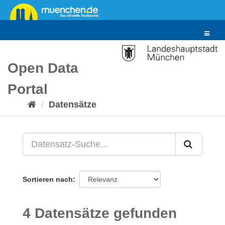
Überspringen
zum
Inhalt
Toggle
navigat
Open Data
Portal
Datensätze
Sortieren nach
4 Datensätze gefunden