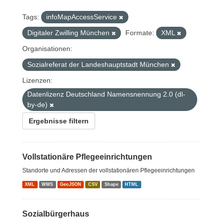
Tags:
infoMapAccessService
Digitaler Zwilling München
Formate:
XML
Organisationen:
Sozialreferat der Landeshauptstadt München
Lizenzen:
Datenlizenz Deutschland Namensnennung 2.0 (dl-
by-de)
Ergebnisse filtern
Vollstationäre Pflegeeinrichtungen
Standorte und Adressen der vollstationären Pflegeeinrichtungen
XML
WMS
GeoJSON
CSV
Shape
HTML
Sozialbürgerhaus