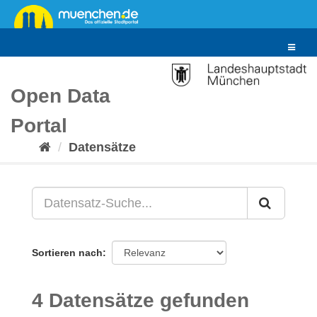
Überspringen
zum
Inhalt
Toggle
navigat
Open Data
Portal
Datensätze
Sortieren nach
4 Datensätze gefunden