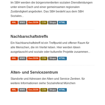
Im SBH werden die bürgerorientierten sozialen Dienstleistungen
unter einem Dach und einer gemeinsamen regionalen
Zuständigkeit angeboten. Das SBH besteht aus dem SBH
Soziales...
XML
WMS
GeoJSON
CSV
Shape
HTML
Nachbarschaftstreffs
Ein Nachbarschaftstreff ist ein Treffpunkt und offener Raum für
alle Menschen, die im Viertel leben. Hier werden Ideen
ausgetauscht und soziale oder kulturelle Projekte zusammen...
XML
WMS
GeoJSON
CSV
Shape
HTML
Alten- und Servicezentrum
Standorte und Adressen der Alten-und Service-Zentren. für
weitere Informationen siehe Sozialreferat München
XML
WMS
GeoJSON
CSV
Shape
HTML