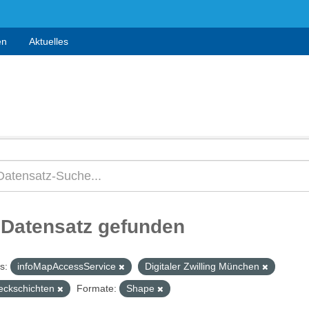
en
Aktuelles
 Datensatz gefunden
s:
infoMapAccessService
Digitaler Zwilling München
eckschichten
Formate:
Shape