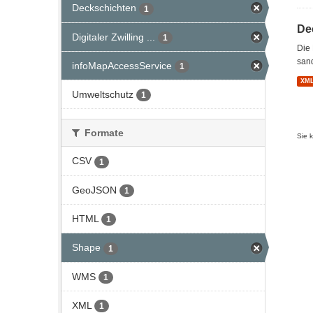
Deckschichten
1
De
Digitaler Zwilling ...
1
Die 
sand
infoMapAccessService
1
XM
Umweltschutz
1
Formate
Sie 
CSV
1
GeoJSON
1
HTML
1
Shape
1
WMS
1
XML
1