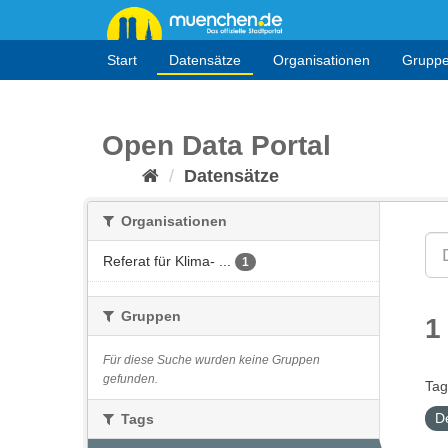
Überspringen
zum
Inhalt
Start
Datensätze
Organisationen
Grupp
Open Data Portal
Datensätze
Organisationen
Referat für Klima- ...
1
Gruppen
1
Für diese Suche wurden keine Gruppen
gefunden.
Tag
D
Tags