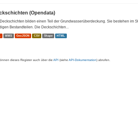
ckschichten (Opendata)
Deckschichten bilden einen Teil der Grundwasserüberdeckung. Sie bestehen im St
igen Bestandteilen. Die Deckschichten...
L
WMS
GeoJSON
CSV
Shape
HTML
können dieses Register auch über die
API
(siehe
API-Dokumentation
) abrufen.