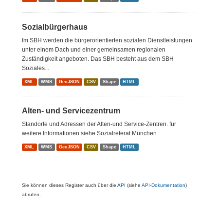
Sozialbürgerhaus
Im SBH werden die bürgerorientierten sozialen Dienstleistungen
unter einem Dach und einer gemeinsamen regionalen
Zuständigkeit angeboten. Das SBH besteht aus dem SBH
Soziales...
XML
WMS
GeoJSON
CSV
Shape
HTML
Alten- und Servicezentrum
Standorte und Adressen der Alten-und Service-Zentren. für
weitere Informationen siehe Sozialreferat München
XML
WMS
GeoJSON
CSV
Shape
HTML
Sie können dieses Register auch über die
API
(siehe
API-Dokumentation
)
abrufen.