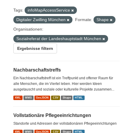
Tags:
infoMapAccessService
Digitaler Zwilling München
Formate:
Shape
Organisationen:
Sozialreferat der Landeshauptstadt München
Ergebnisse filtern
Nachbarschaftstreffs
Ein Nachbarschaftstreff ist ein Treffpunkt und offener Raum für
alle Menschen, die im Viertel leben. Hier werden Ideen
ausgetauscht und soziale oder kulturelle Projekte zusammen...
XML
WMS
GeoJSON
CSV
Shape
HTML
Vollstationäre Pflegeeinrichtungen
Standorte und Adressen der vollstationären Pflegeeinrichtungen
XML
WMS
GeoJSON
CSV
Shape
HTML