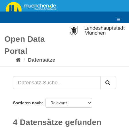
Überspringen
zum
Inhalt
Toggle
navigat
Open Data
Portal
Datensätze
Sortieren nach
4 Datensätze gefunden