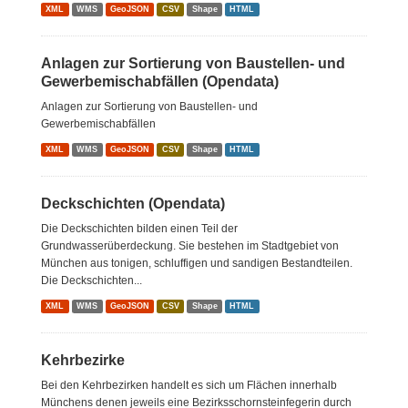
XML
WMS
GeoJSON
CSV
Shape
HTML
Anlagen zur Sortierung von Baustellen- und
Gewerbemischabfällen (Opendata)
Anlagen zur Sortierung von Baustellen- und
Gewerbemischabfällen
XML
WMS
GeoJSON
CSV
Shape
HTML
Deckschichten (Opendata)
Die Deckschichten bilden einen Teil der
Grundwasserüberdeckung. Sie bestehen im Stadtgebiet von
München aus tonigen, schluffigen und sandigen Bestandteilen.
Die Deckschichten...
XML
WMS
GeoJSON
CSV
Shape
HTML
Kehrbezirke
Bei den Kehrbezirken handelt es sich um Flächen innerhalb
Münchens denen jeweils eine Bezirksschornsteinfegerin durch