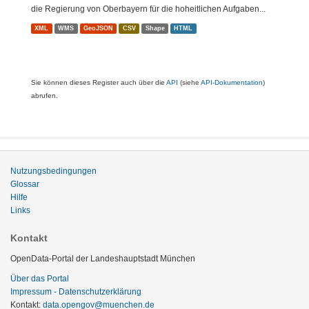
die Regierung von Oberbayern für die hoheitlichen Aufgaben...
XML
WMS
GeoJSON
CSV
Shape
HTML
Sie können dieses Register auch über die
API
(siehe
API-Dokumentation
)
abrufen.
Nutzungsbedingungen
Glossar
Hilfe
Links
Kontakt
OpenData-Portal der Landeshauptstadt München
Über das Portal
Impressum - Datenschutzerklärung
Kontakt:
data.opengov@muenchen.de