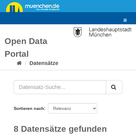
Überspringen
zum
Inhalt
Toggle
navigat
Open Data
Portal
Datensätze
Sortieren nach
8 Datensätze gefunden