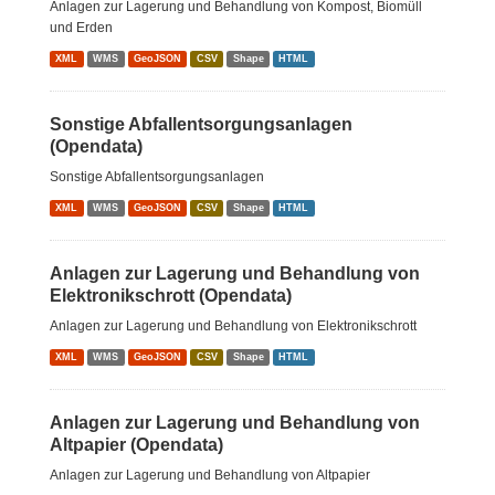
Anlagen zur Lagerung und Behandlung von Kompost, Biomüll
und Erden
XML
WMS
GeoJSON
CSV
Shape
HTML
Sonstige Abfallentsorgungsanlagen
(Opendata)
Sonstige Abfallentsorgungsanlagen
XML
WMS
GeoJSON
CSV
Shape
HTML
Anlagen zur Lagerung und Behandlung von
Elektronikschrott (Opendata)
Anlagen zur Lagerung und Behandlung von Elektronikschrott
XML
WMS
GeoJSON
CSV
Shape
HTML
Anlagen zur Lagerung und Behandlung von
Altpapier (Opendata)
Anlagen zur Lagerung und Behandlung von Altpapier