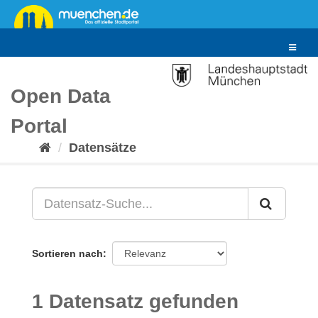
Überspringen
zum
Inhalt
Toggle
navigat
Open Data
Portal
Datensätze
Sortieren nach
1 Datensatz gefunden