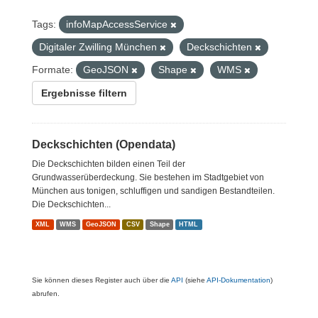
Tags:
infoMapAccessService
Digitaler Zwilling München
Deckschichten
Formate:
GeoJSON
Shape
WMS
Ergebnisse filtern
Deckschichten (Opendata)
Die Deckschichten bilden einen Teil der
Grundwasserüberdeckung. Sie bestehen im Stadtgebiet von
München aus tonigen, schluffigen und sandigen Bestandteilen.
Die Deckschichten...
XML
WMS
GeoJSON
CSV
Shape
HTML
Sie können dieses Register auch über die
API
(siehe
API-Dokumentation
)
abrufen.