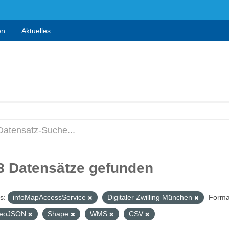
en
Aktuelles
8 Datensätze gefunden
s:
infoMapAccessService
Digitaler Zwilling München
Forma
eoJSON
Shape
WMS
CSV