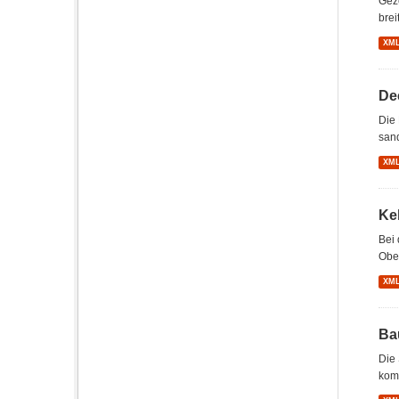
Gez
brei
XM
De
Die 
sand
XM
Ke
Bei 
Ober
XM
Ba
Die 
kom