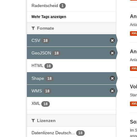
Radentscheid
1
An
Mehr Tags anzeigen
Anl
Formate
XM
CSV
18
An
GeoJSON
18
Anl
HTML
18
XM
Shape
18
Vo
WMS
18
Stan
XML
18
XM
Lizenzen
So
Im S
Datenlizenz Deutsch...
18
ang