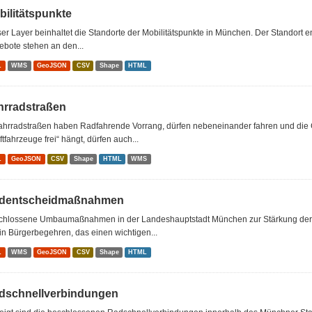
bilitätspunkte
er Layer beinhaltet die Standorte der Mobilitätspunkte in München. Der Standort e
bote stehen an den...
L
WMS
GeoJSON
CSV
Shape
HTML
hrradstraßen
Fahrradstraßen haben Radfahrende Vorrang, dürfen nebeneinander fahren und die 
ftfahrzeuge frei“ hängt, dürfen auch...
L
GeoJSON
CSV
Shape
HTML
WMS
dentscheidmaßnahmen
chlossene Umbaumaßnahmen in der Landeshauptstadt München zur Stärkung der F
ein Bürgerbegehren, das einen wichtigen...
L
WMS
GeoJSON
CSV
Shape
HTML
dschnellverbindungen