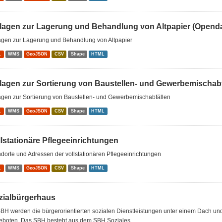
lagen zur Lagerung und Behandlung von Altpapier (Openda
agen zur Lagerung und Behandlung von Altpapier
L
WMS
GeoJSON
CSV
Shape
HTML
lagen zur Sortierung von Baustellen- und Gewerbemischabf
agen zur Sortierung von Baustellen- und Gewerbemischabfällen
L
WMS
GeoJSON
CSV
Shape
HTML
llstationäre Pflegeeinrichtungen
dorte und Adressen der vollstationären Pflegeeinrichtungen
L
WMS
GeoJSON
CSV
Shape
HTML
zialbürgerhaus
BH werden die bürgerorientierten sozialen Dienstleistungen unter einem Dach u
eboten. Das SBH besteht aus dem SBH Soziales...