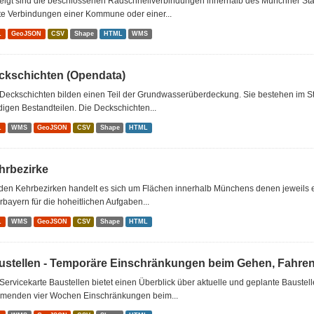
eigt sind die beschlossenen Radschnellverbindungen innerhalb des Münchner Sta
te Verbindungen einer Kommune oder einer...
L
GeoJSON
CSV
Shape
HTML
WMS
ckschichten (Opendata)
Deckschichten bilden einen Teil der Grundwasserüberdeckung. Sie bestehen im St
igen Bestandteilen. Die Deckschichten...
L
WMS
GeoJSON
CSV
Shape
HTML
hrbezirke
den Kehrbezirken handelt es sich um Flächen innerhalb Münchens denen jeweils e
bayern für die hoheitlichen Aufgaben...
L
WMS
GeoJSON
CSV
Shape
HTML
ustellen - Temporäre Einschränkungen beim Gehen, Fahre
Servicekarte Baustellen bietet einen Überblick über aktuelle und geplante Baustel
menden vier Wochen Einschränkungen beim...