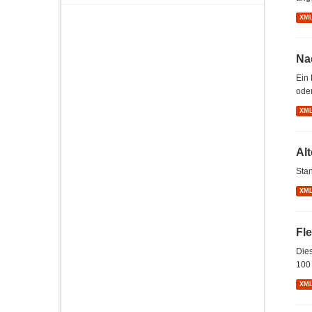
XM
Na
Ein 
oder
XM
Al
Stan
XM
Fl
Dies
100 
XM