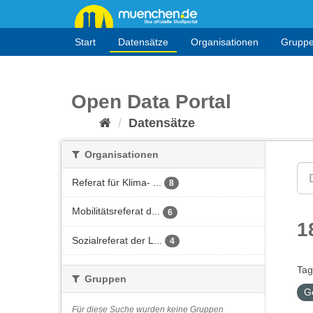
Überspringen
zum
Inhalt
Start
Datensätze
Organisationen
Grupp
Open Data Portal
Datensätze
Organisationen
Referat für Klima- ...
8
Mobilitätsreferat d...
6
1
Sozialreferat der L...
4
Tag
Gruppen
G
Für diese Suche wurden keine Gruppen