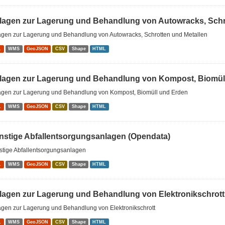
lagen zur Lagerung und Behandlung von Autowracks, Schrot
agen zur Lagerung und Behandlung von Autowracks, Schrotten und Metallen
L
WMS
GeoJSON
CSV
Shape
HTML
lagen zur Lagerung und Behandlung von Kompost, Biomüll
agen zur Lagerung und Behandlung von Kompost, Biomüll und Erden
L
WMS
GeoJSON
CSV
Shape
HTML
nstige Abfallentsorgungsanlagen (Opendata)
stige Abfallentsorgungsanlagen
L
WMS
GeoJSON
CSV
Shape
HTML
lagen zur Lagerung und Behandlung von Elektronikschrott
agen zur Lagerung und Behandlung von Elektronikschrott
L
WMS
GeoJSON
CSV
Shape
HTML