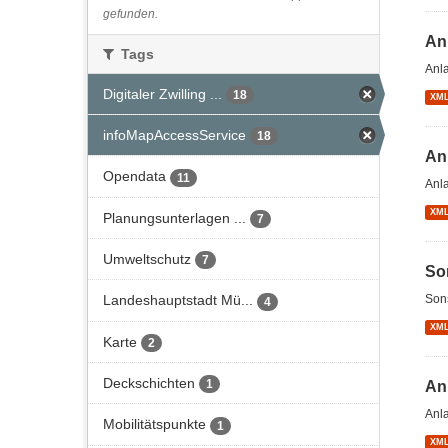
gefunden.
An
Tags
Anl
Digitaler Zwilling ...
18
XM
infoMapAccessService
18
An
Opendata
11
Anl
XM
Planungsunterlagen ...
7
Umweltschutz
7
So
Son
Landeshauptstadt Mü...
4
XM
Karte
2
Deckschichten
1
An
Anl
Mobilitätspunkte
1
XM