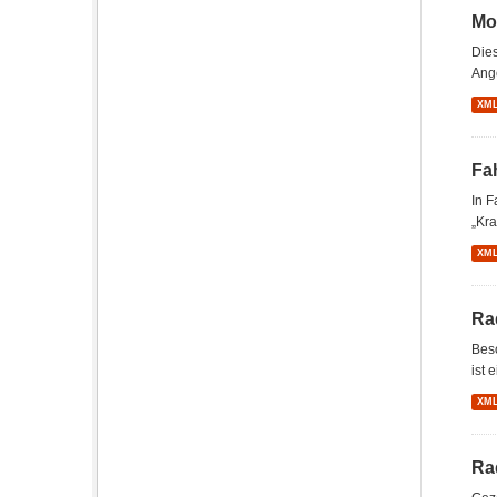
Mo
Dies
Ange
XM
Fa
In 
„Kra
XM
Ra
Bes
ist 
XM
Ra