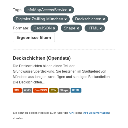
Tags:
infoMapAccessService
Digitaler Zwilling München
Deckschichten
Formate:
GeoJSON
Shape
HTML
Ergebnisse filtern
Deckschichten (Opendata)
Die Deckschichten bilden einen Teil der
Grundwasserüberdeckung. Sie bestehen im Stadtgebiet von
München aus tonigen, schluffigen und sandigen Bestandteilen.
Die Deckschichten...
XML
WMS
GeoJSON
CSV
Shape
HTML
Sie können dieses Register auch über die
API
(siehe
API-Dokumentation
)
abrufen.