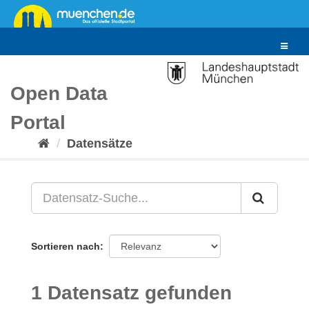
Überspringen
zum
Inhalt
Toggle
navigat
Open Data
Portal
Datensätze
Sortieren nach
1 Datensatz gefunden