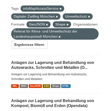
Tags:
infoMapAccessService
Digitaler Zwilling München
Umweltschutz
Formate:
GeoJSON
Shape
Organisationen:
Referat für Klima- und Umweltschutz der
Landeshauptstadt München
Ergebnisse filtern
Anlagen zur Lagerung und Behandlung von
Autowracks, Schrotten und Metallen (O...
Anlagen zur Lagerung und Behandlung von Autowracks,
Schrotten und Metallen
XML
WMS
GeoJSON
CSV
Shape
HTML
Anlagen zur Lagerung und Behandlung von
Kompost, Biomüll und Erden (Opendata)