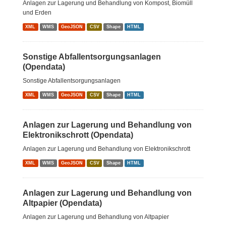
Anlagen zur Lagerung und Behandlung von Kompost, Biomüll
und Erden
XML
WMS
GeoJSON
CSV
Shape
HTML
Sonstige Abfallentsorgungsanlagen
(Opendata)
Sonstige Abfallentsorgungsanlagen
XML
WMS
GeoJSON
CSV
Shape
HTML
Anlagen zur Lagerung und Behandlung von
Elektronikschrott (Opendata)
Anlagen zur Lagerung und Behandlung von Elektronikschrott
XML
WMS
GeoJSON
CSV
Shape
HTML
Anlagen zur Lagerung und Behandlung von
Altpapier (Opendata)
Anlagen zur Lagerung und Behandlung von Altpapier