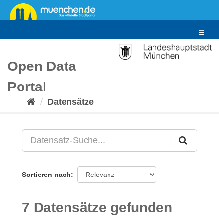
Überspringen
zum
Inhalt
Toggle
navigat
Open Data
Portal
Datensätze
Sortieren nach
7 Datensätze gefunden