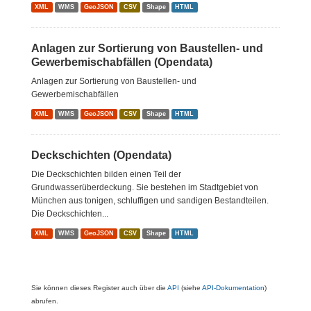
XML
WMS
GeoJSON
CSV
Shape
HTML
Anlagen zur Sortierung von Baustellen- und
Gewerbemischabfällen (Opendata)
Anlagen zur Sortierung von Baustellen- und
Gewerbemischabfällen
XML
WMS
GeoJSON
CSV
Shape
HTML
Deckschichten (Opendata)
Die Deckschichten bilden einen Teil der
Grundwasserüberdeckung. Sie bestehen im Stadtgebiet von
München aus tonigen, schluffigen und sandigen Bestandteilen.
Die Deckschichten...
XML
WMS
GeoJSON
CSV
Shape
HTML
Sie können dieses Register auch über die
API
(siehe
API-Dokumentation
)
abrufen.