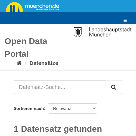
Überspringen
zum
Inhalt
Toggle
navigat
Open Data
Portal
Datensätze
Sortieren nach
1 Datensatz gefunden