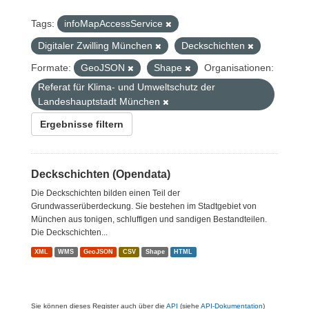
Tags:
infoMapAccessService
Digitaler Zwilling München
Deckschichten
Formate:
GeoJSON
Shape
Organisationen:
Referat für Klima- und Umweltschutz der
Landeshauptstadt München
Ergebnisse filtern
Deckschichten (Opendata)
Die Deckschichten bilden einen Teil der
Grundwasserüberdeckung. Sie bestehen im Stadtgebiet von
München aus tonigen, schluffigen und sandigen Bestandteilen.
Die Deckschichten...
XML
WMS
GeoJSON
CSV
Shape
HTML
Sie können dieses Register auch über die
API
(siehe
API-Dokumentation
)