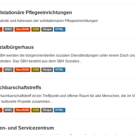
llstationäre Pflegeeinrichtungen
dorte und Adressen der vollstationären Pflegeeinrichtungen
L
WMS
GeoJSON
CSV
Shape
HTML
zialbürgerhaus
BH werden die bürgerorientierten sozialen Dienstleistungen unter einem Dach u
eboten. Das SBH besteht aus dem SBH Soziales...
L
WMS
GeoJSON
CSV
Shape
HTML
chbarschaftstreffs
Nachbarschaftstreff ist ein Treffpunkt und offener Raum für alle Menschen, die im 
 kulturelle Projekte zusammen...
L
WMS
GeoJSON
CSV
Shape
HTML
ten- und Servicezentrum