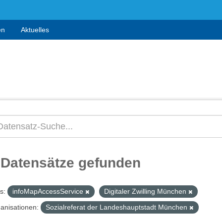
en
Aktuelles
 Datensätze gefunden
s:
infoMapAccessService
Digitaler Zwilling München
anisationen:
Sozialreferat der Landeshauptstadt München