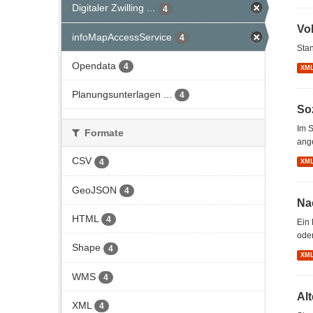
Digitaler Zwilling ...
4
Vo
infoMapAccessService
4
Stan
Opendata
4
XM
Planungsunterlagen ...
4
So
Im S
Formate
ang
CSV
4
XM
GeoJSON
4
Na
HTML
4
Ein 
oder
Shape
4
XM
WMS
4
Al
XML
4