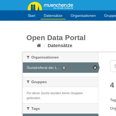
Überspringen
zum
Inhalt
Start
Datensätze
Organisationen
Grupp
Open Data Portal
Datensätze
Organisationen
Sozialreferat der L...
4
Gruppen
4
Für diese Suche wurden keine Gruppen
gefunden.
Tag
Org
Tags