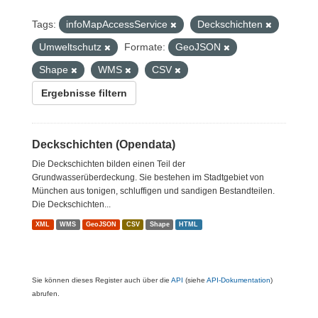
Tags:
infoMapAccessService
Deckschichten
Umweltschutz
Formate:
GeoJSON
Shape
WMS
CSV
Ergebnisse filtern
Deckschichten (Opendata)
Die Deckschichten bilden einen Teil der
Grundwasserüberdeckung. Sie bestehen im Stadtgebiet von
München aus tonigen, schluffigen und sandigen Bestandteilen.
Die Deckschichten...
XML
WMS
GeoJSON
CSV
Shape
HTML
Sie können dieses Register auch über die
API
(siehe
API-Dokumentation
)
abrufen.