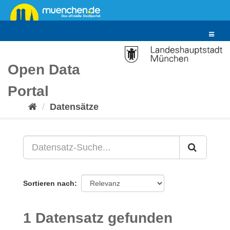
Überspringen
zum
Inhalt
Toggle
navigat
Open Data
Portal
Datensätze
Sortieren nach
1 Datensatz gefunden