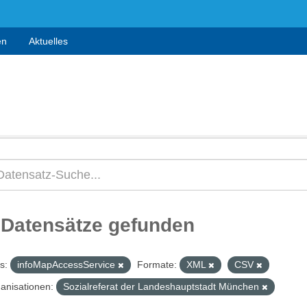
en
Aktuelles
 Datensätze gefunden
s:
infoMapAccessService
Formate:
XML
CSV
anisationen:
Sozialreferat der Landeshauptstadt München