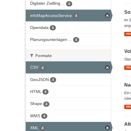
Digitaler Zwilling ...
4
So
infoMapAccessService
4
Im S
ang
Opendata
4
XM
Planungsunterlagen ...
4
Vo
Formate
Stan
CSV
4
XM
GeoJSON
4
Na
HTML
4
Ein 
oder
Shape
4
XM
WMS
4
Al
XML
4