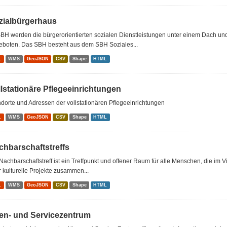
zialbürgerhaus
BH werden die bürgerorientierten sozialen Dienstleistungen unter einem Dach u
eboten. Das SBH besteht aus dem SBH Soziales...
L
WMS
GeoJSON
CSV
Shape
HTML
llstationäre Pflegeeinrichtungen
dorte und Adressen der vollstationären Pflegeeinrichtungen
L
WMS
GeoJSON
CSV
Shape
HTML
chbarschaftstreffs
Nachbarschaftstreff ist ein Treffpunkt und offener Raum für alle Menschen, die im 
 kulturelle Projekte zusammen...
L
WMS
GeoJSON
CSV
Shape
HTML
ten- und Servicezentrum