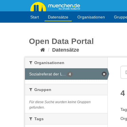
Überspringen
zum
Inhalt
Start
Datensätze
Organisationen
Grupp
Open Data Portal
Datensätze
Organisationen
Sozialreferat der L...
4
Gruppen
4
Für diese Suche wurden keine Gruppen
gefunden.
Tag
Org
Tags