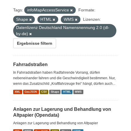
Tags:
infoMapAccessService
Formate:
Shape
HTML
WMS
Lizenzen:
Datenlizenz Deutschland Namensnennung 2.0 (dl-
by-de)
Ergebnisse filtern
Fahrradstraßen
In Fahrradstraßen haben Radfahrende Vorrang, dürfen
nebeneinander fahren und die Geschwindigkeit bestimmen. Nur,
wenn das Zusatzschild „Kraftfahrzeuge frei“ hängt, dürfen auch...
XML
GeoJSON
CSV
Shape
HTML
WMS
Anlagen zur Lagerung und Behandlung von
Altpapier (Opendata)
Anlagen zur Lagerung und Behandlung von Altpapier