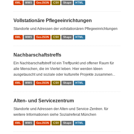
XML
WMS
GeoJSON
CSV
Shape
HTML
Vollstationäre Pflegeeinrichtungen
Standorte und Adressen der vollstationären Pflegeeinrichtungen
XML
WMS
GeoJSON
CSV
Shape
HTML
Nachbarschaftstreffs
Ein Nachbarschaftstreff ist ein Treffpunkt und offener Raum für
alle Menschen, die im Viertel leben. Hier werden Ideen
ausgetauscht und soziale oder kulturelle Projekte zusammen...
XML
WMS
GeoJSON
CSV
Shape
HTML
Alten- und Servicezentrum
Standorte und Adressen der Alten-und Service-Zentren. für
weitere Informationen siehe Sozialreferat München
XML
WMS
GeoJSON
CSV
Shape
HTML