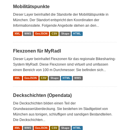
Mobilitätspunkte
Dieser Layer beinhaltet die Standorte der Mobilitätspunkte in
München. Der Standort entspricht den Koordinaten der
Informationsstele. Folgende Angebote stehen an den...
XML
WMS
GeoJSON
CSV
Shape
HTML
Flexzonen für MyRadl
Dieser Layer beinhaltet Flexzonen für das regionale Bikesharing-
System MyRadl. Diese Flexzonen sind virtuell und umfassen
einen Bereich von 100 m Durchmesser. Sie befinden sich...
XML
GeoJSON
CSV
Shape
HTML
WMS
Deckschichten (Opendata)
Die Deckschichten bilden einen Teil der
Grundwasserüberdeckung. Sie bestehen im Stadtgebiet von
München aus tonigen, schluffigen und sandigen Bestandteilen.
Die Deckschichten...
XML
WMS
GeoJSON
CSV
Shape
HTML