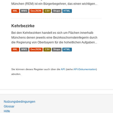
München (REM) ist ein Bürgerbegehren, das einen wichtigen...
XML
WMS
GeoJSON
CSV
Shape
HTML
Kehrbezirke
Bei den Kehrbezirken handelt es sich um Flächen innerhalb
Münchens denen jeweils eine Bezirksschornsteinfegerin durch
die Regierung von Oberbayern für die hoheitlichen Aufgaben...
XML
WMS
GeoJSON
CSV
Shape
HTML
Sie können dieses Register auch über die
API
(siehe
API-Dokumentation
)
abrufen.
Nutzungsbedingungen
Glossar
Hilfe