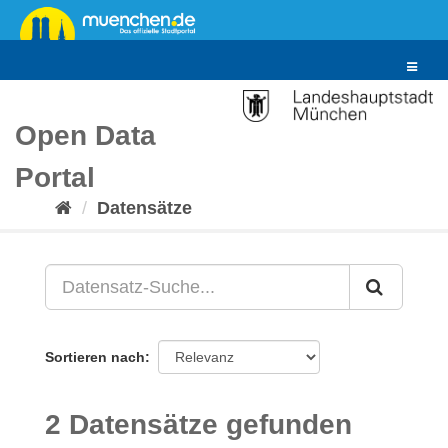
Überspringen
zum
Inhalt
Toggle
navigat
Open Data
Portal
Datensätze
Sortieren nach
2 Datensätze gefunden