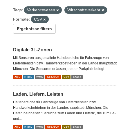
Tags:
Verkehrswesen
Wirschaftsverkehr
Formate:
CSV
Ergebnisse filtern
Digitale 3L-Zonen
Mit Sensoren ausgestattete Haltebereiche für Fahrzeuge von
Lieferdiensten bzw. Handwerksbetrieben in der Landeshauptstadt
München. Die Sensoren erfassen, ob der Parkplatz belegt...
XML
HTML
WMS
GeoJSON
CSV
Shape
Laden, Liefern, Leisten
Haltebereiche für Fahrzeuge von Lieferdiensten bzw.
Handwerksbetrieben in der Landeshauptstadt München. Die
Daten beinhalten "Bereiche zum Laden und Liefern", die zum Be-
und...
XML
HTML
WMS
GeoJSON
CSV
Shape