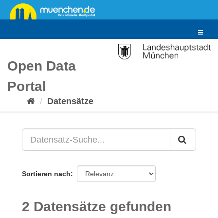
Überspringen
zum
Inhalt
Toggle
navigat
Open Data
Portal
Datensätze
Sortieren nach
2 Datensätze gefunden