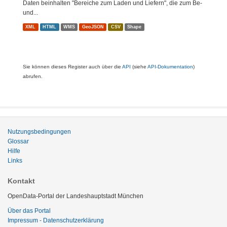
Daten beinhalten "Bereiche zum Laden und Liefern", die zum Be-
und...
XML
HTML
WMS
GeoJSON
CSV
Shape
Sie können dieses Register auch über die
API
(siehe
API-Dokumentation
)
abrufen.
Nutzungsbedingungen
Glossar
Hilfe
Links
Kontakt
OpenData-Portal der Landeshauptstadt München
Über das Portal
Impressum - Datenschutzerklärung