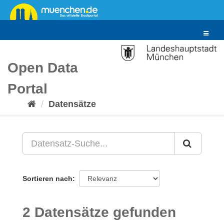
Überspringen
zum
Inhalt
Toggle
navigat
Open Data
Portal
Datensätze
Sortieren nach
2 Datensätze gefunden