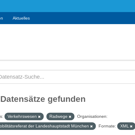
en
Aktuelles
 Datensätze gefunden
s:
Verkehrswesen
Radwege
Organisationen:
obilitätsreferat der Landeshauptstadt München
Formate:
XML