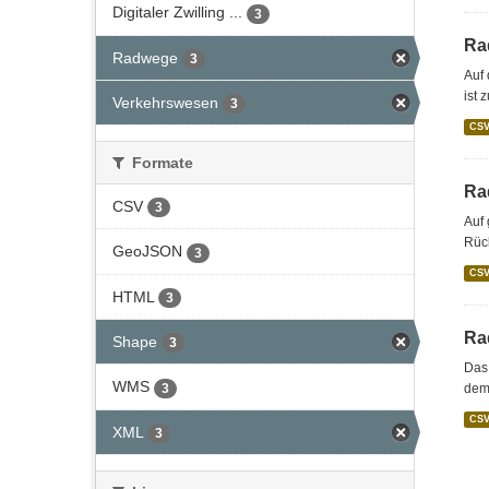
Digitaler Zwilling ...
3
Ra
Radwege
3
Auf 
ist 
Verkehrswesen
3
CS
Formate
Ra
CSV
3
Auf
Rück
GeoJSON
3
CS
HTML
3
Ra
Shape
3
Das
WMS
3
dem
CS
XML
3