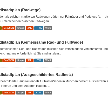
dlstadtplan (Radwege)
den als solchen markierten Radwegen dürfen nur Fahrräder und Pedelecs (d. h. bi
zu unterscheiden zwischen Radwegen...
V
GeoJSON
Shape
XML
HTML
WMS
dlstadtplan (Gemeinsame Rad- und Fußwege)
 gemeinsamen Geh- und Radwegen mischen sich verschiedene Verkehrsarten und
sichtnahme erforderlich ist. Sie sind mit dem...
V
GeoJSON
Shape
XML
HTML
WMS
dlstadtplan (Ausgeschildertes Radlnetz)
 beschilderte Hauptroutennetz für Radler*innen in München besteht aus vierzehn
 Inneren und dem Äußeren Radlring....
V
GeoJSON
Shape
XML
HTML
WMS