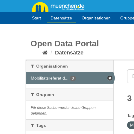
Überspringen
zum
Inhalt
Start
Datensätze
Organisationen
Grupp
Open Data Portal
Datensätze
Organisationen
Mobilitätsreferat d...
3
Gruppen
3
Für diese Suche wurden keine Gruppen
gefunden.
Tag
M
Tags