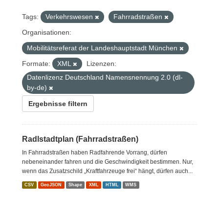
Tags:
Verkehrswesen
Fahrradstraßen
Organisationen:
Mobilitätsreferat der Landeshauptstadt München
Formate:
XML
Lizenzen:
Datenlizenz Deutschland Namensnennung 2.0 (dl-
by-de)
Ergebnisse filtern
Radlstadtplan (Fahrradstraßen)
In Fahrradstraßen haben Radfahrende Vorrang, dürfen
nebeneinander fahren und die Geschwindigkeit bestimmen. Nur,
wenn das Zusatzschild „Kraftfahrzeuge frei“ hängt, dürfen auch...
CSV
GeoJSON
Shape
XML
HTML
WMS