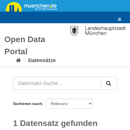
Überspringen
zum
Inhalt
Toggle
navigat
Open Data
Portal
Datensätze
Sortieren nach
1 Datensatz gefunden