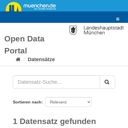
Überspringen
zum
Inhalt
Toggle
navigat
Open Data
Portal
Datensätze
Sortieren nach
1 Datensatz gefunden