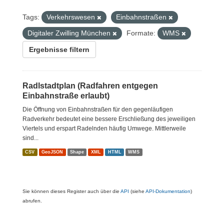
Tags:
Verkehrswesen
Einbahnstraßen
Digitaler Zwilling München
Formate:
WMS
Ergebnisse filtern
Radlstadtplan (Radfahren entgegen
Einbahnstraße erlaubt)
Die Öffnung von Einbahnstraßen für den gegenläufigen
Radverkehr bedeutet eine bessere Erschließung des jeweiligen
Viertels und erspart Radelnden häufig Umwege. Mittlerweile
sind...
CSV
GeoJSON
Shape
XML
HTML
WMS
Sie können dieses Register auch über die
API
(siehe
API-Dokumentation
)
abrufen.