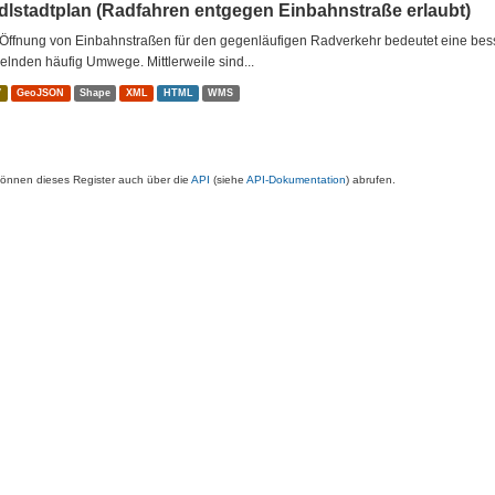
dlstadtplan (Radfahren entgegen Einbahnstraße erlaubt)
Öffnung von Einbahnstraßen für den gegenläufigen Radverkehr bedeutet eine besse
lnden häufig Umwege. Mittlerweile sind...
V
GeoJSON
Shape
XML
HTML
WMS
können dieses Register auch über die
API
(siehe
API-Dokumentation
) abrufen.