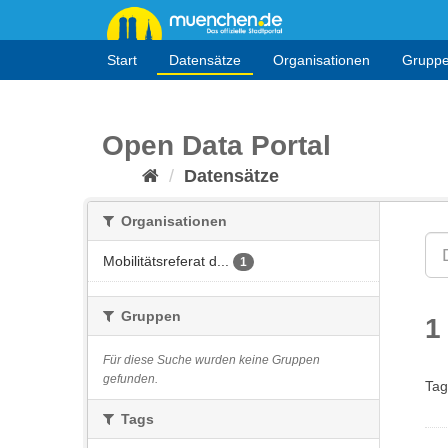
Überspringen
zum
Inhalt
Start
Datensätze
Organisationen
Grupp
Open Data Portal
Datensätze
Organisationen
Mobilitätsreferat d...
1
Gruppen
1
Für diese Suche wurden keine Gruppen
gefunden.
Tag
Tags