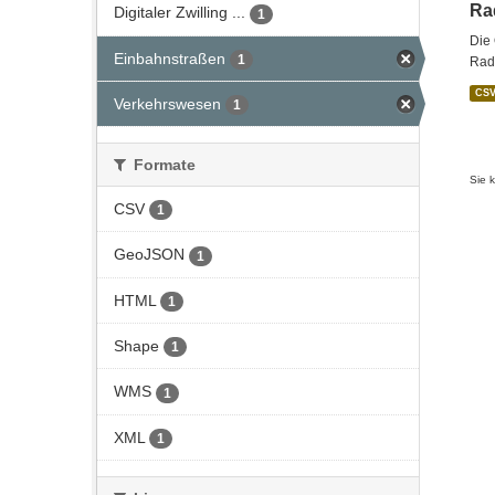
Ra
Digitaler Zwilling ...
1
Die 
Einbahnstraßen
1
Rade
CS
Verkehrswesen
1
Formate
Sie 
CSV
1
GeoJSON
1
HTML
1
Shape
1
WMS
1
XML
1