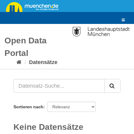
Überspringen
zum
Inhalt
Toggle
navigat
Open Data
Portal
Datensätze
Sortieren nach
Keine Datensätze