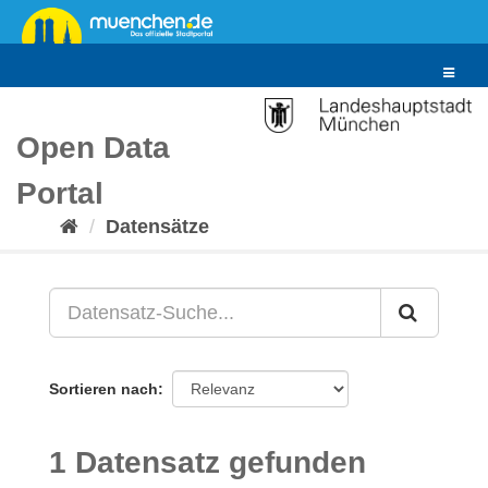
Überspringen
zum
Inhalt
Toggle
navigat
Open Data
Portal
Datensätze
Sortieren nach
1 Datensatz gefunden