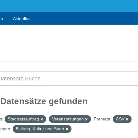
en
Aktuelles
 Datensätze gefunden
s:
Stadtratsauftrag
Veranstaltungen
Formate:
CSV
ppen:
Bildung, Kultur und Sport