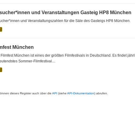
sucher*innen und Veranstaltungen Gasteig HP8 München
ucher*innen und Veranstaltungszahlen für die Säle des Gasteigs HP8 München.
V
lmfest München
Filmfest München ist eines der größten Filmfestivals in Deutschland. Es findet jäh
utendstes Sommer-Filmfestival....
V
können dieses Register auch über die
API
(siehe
API-Dokumentation
) abrufen.