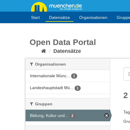
Überspringen
zum
Inhalt
Start
Datensätze
Organisationen
Grupp
Open Data Portal
Datensätze
Organisationen
Internationale Münc...
1
Landeshauptstadt Mü...
1
2
Gruppen
Tag
Bildung, Kultur und...
2
Gru