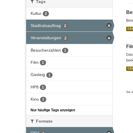
Tags
Be
Kultur
2
Bes
Stadtratsauftrag
2
CS
Veranstaltungen
2
Fi
Besucherzahlen
1
Das 
bede
Film
1
CS
Gasteig
1
HP8
1
Sie 
Kino
1
Nur häufige Tags anzeigen
Formate