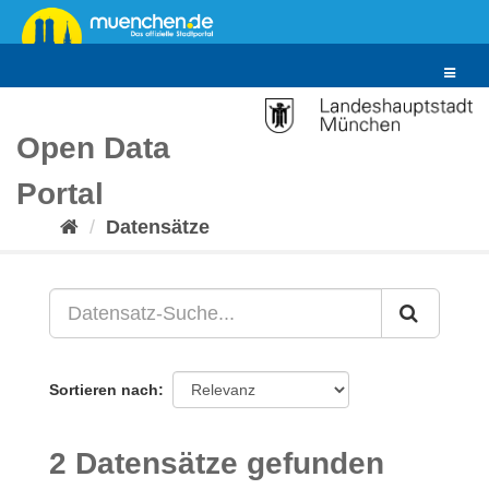
Überspringen
zum
Inhalt
Toggle
navigat
Open Data
Portal
Datensätze
Sortieren nach
2 Datensätze gefunden