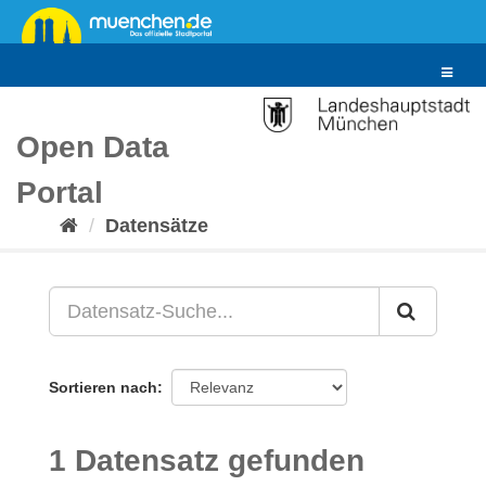
Überspringen
zum
Inhalt
Toggle
navigat
Open Data
Portal
Datensätze
Sortieren nach
1 Datensatz gefunden