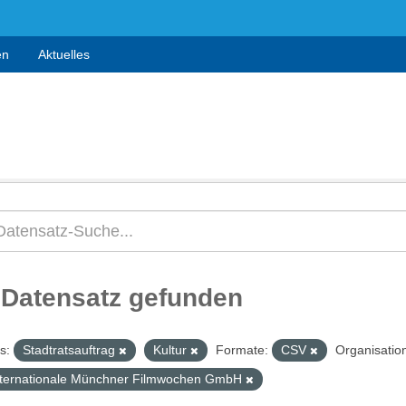
en
Aktuelles
 Datensatz gefunden
s:
Stadtratsauftrag
Kultur
Formate:
CSV
Organisatio
nternationale Münchner Filmwochen GmbH