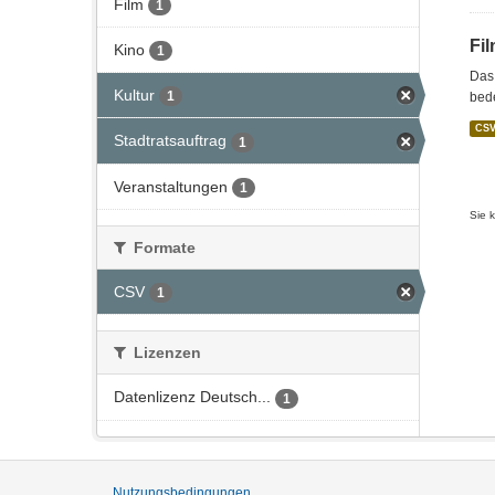
Film
1
Fi
Kino
1
Das 
Kultur
1
bede
CS
Stadtratsauftrag
1
Veranstaltungen
1
Sie 
Formate
CSV
1
Lizenzen
Datenlizenz Deutsch...
1
Nutzungsbedingungen