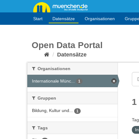
Überspringen
zum
Inhalt
Start
Datensätze
Organisationen
Grupp
Open Data Portal
Datensätze
Organisationen
Internationale Münc...
1
Gruppen
1
Bildung, Kultur und...
1
Tag
Tags
I