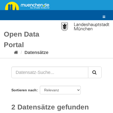
Überspringen
zum
Inhalt
Toggle
navigat
Open Data
Portal
Datensätze
Sortieren nach
2 Datensätze gefunden