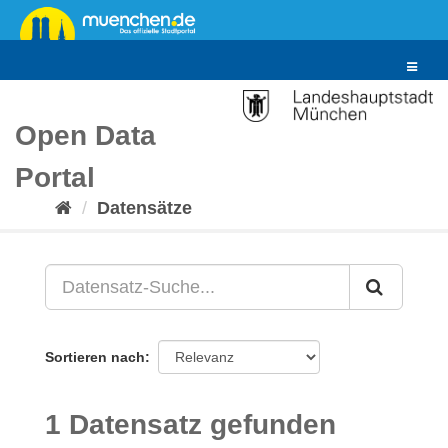
Überspringen
zum
Inhalt
Toggle
navigat
Open Data
Portal
Datensätze
Sortieren nach
1 Datensatz gefunden