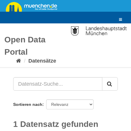
Überspringen
zum
Inhalt
Toggle
navigat
Open Data
Portal
Datensätze
Sortieren nach
1 Datensatz gefunden