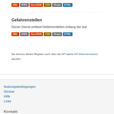
XML
WMS
GeoJSON
CSV
Shape
HTML
Gefahrenstellen
Dieser Dienst umfasst Gefahrenstellen entlang der Isar.
XML
WMS
GeoJSON
CSV
Shape
HTML
Sie können dieses Register auch über die
API
(siehe
API-Dokumentation
)
abrufen.
Nutzungsbedingungen
Glossar
Hilfe
Links
Kontakt