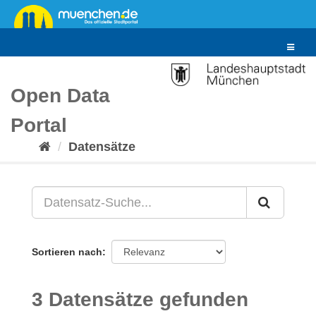
Überspringen
zum
Inhalt
Toggle
navigat
Open Data
Portal
Datensätze
Sortieren nach
3 Datensätze gefunden