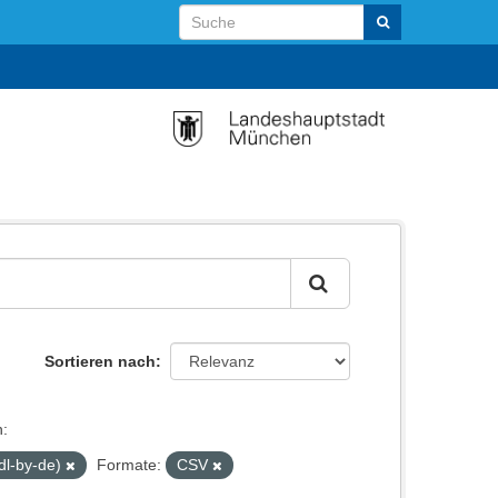
Sortieren nach
:
dl-by-de)
Formate:
CSV