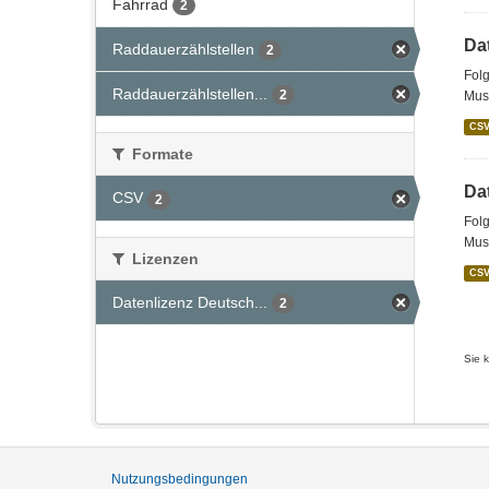
Fahrrad
2
Da
Raddauerzählstellen
2
Folg
Raddauerzählstellen...
2
Mus
CS
Formate
Da
CSV
2
Folg
Mus
Lizenzen
CS
Datenlizenz Deutsch...
2
Sie 
Nutzungsbedingungen