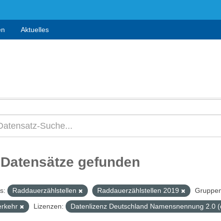
en
Aktuelles
 Datensätze gefunden
s:
Raddauerzählstellen
Raddauerzählstellen 2019
Gruppen
erkehr
Lizenzen:
Datenlizenz Deutschland Namensnennung 2.0 (