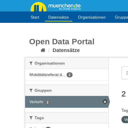
Überspringen
zum
Inhalt
Start
Datensätze
Organisationen
Grupp
Open Data Portal
Datensätze
Organisationen
Mobilitätsreferat d...
2
Gruppen
2
Verkehr
2
Tag
Tags
V