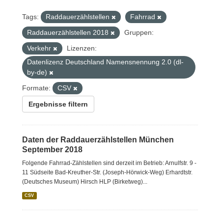
Tags:
Raddauerzählstellen
Fahrrad
Raddauerzählstellen 2018
Gruppen:
Verkehr
Lizenzen:
Datenlizenz Deutschland Namensnennung 2.0 (dl-
by-de)
Formate:
CSV
Ergebnisse filtern
Daten der Raddauerzählstellen München
September 2018
Folgende Fahrrad-Zählstellen sind derzeit im Betrieb: Arnulfstr. 9 -
11 Südseite Bad-Kreuther-Str. (Joseph-Hörwick-Weg) Erhardtstr.
(Deutsches Museum) Hirsch HLP (Birketweg)...
CSV