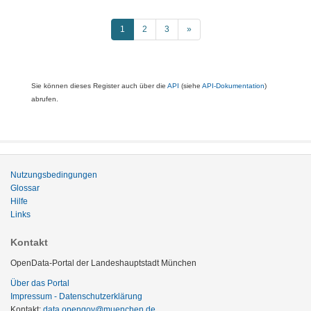
1
2
3
»
Sie können dieses Register auch über die
API
(siehe
API-Dokumentation
)
abrufen.
Nutzungsbedingungen
Glossar
Hilfe
Links
Kontakt
OpenData-Portal der Landeshauptstadt München
Über das Portal
Impressum - Datenschutzerklärung
Kontakt:
data.opengov@muenchen.de