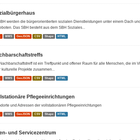
zialbürgerhaus
BH werden die bürgerorientierten sozialen Dienstleistungen unter einem Dach u
eboten. Das SBH besteht aus dem SBH Soziales...
L
WMS
GeoJSON
CSV
Shape
HTML
chbarschaftstreffs
Nachbarschaftstreff ist ein Treffpunkt und offener Raum für alle Menschen, die im 
 kulturelle Projekte zusammen...
L
WMS
GeoJSON
CSV
Shape
HTML
llstationäre Pflegeeinrichtungen
dorte und Adressen der vollstationären Pflegeeinrichtungen
L
WMS
GeoJSON
CSV
Shape
HTML
ten- und Servicezentrum