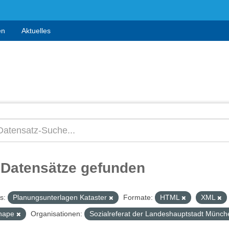
en
Aktuelles
 Datensätze gefunden
s:
Planungsunterlagen Kataster
Formate:
HTML
XML
hape
Organisationen:
Sozialreferat der Landeshauptstadt Münc