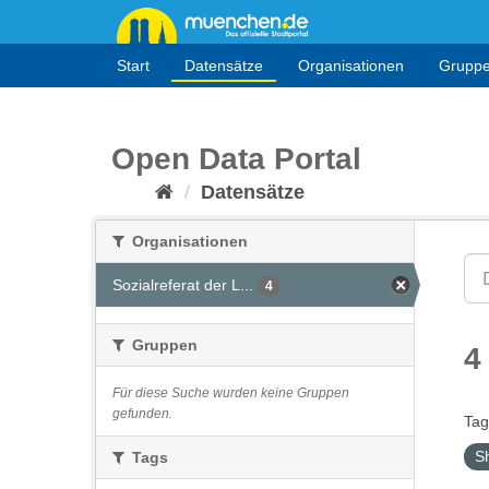
Überspringen
zum
Inhalt
Start
Datensätze
Organisationen
Grupp
Open Data Portal
Datensätze
Organisationen
Sozialreferat der L...
4
Gruppen
4
Für diese Suche wurden keine Gruppen
gefunden.
Tag
S
Tags