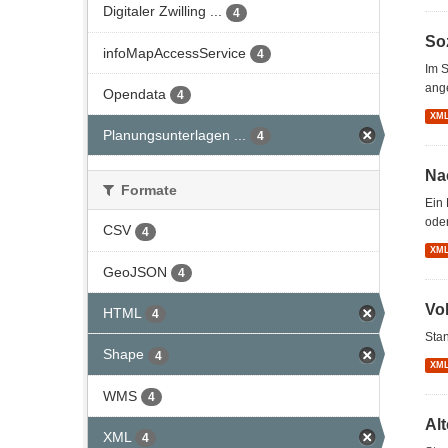
Digitaler Zwilling ...
4
So
infoMapAccessService
4
Im S
ang
Opendata
4
XM
Planungsunterlagen ...
4
Na
Formate
Ein 
oder
CSV
4
XM
GeoJSON
4
Vo
HTML
4
Stan
Shape
4
XM
WMS
4
Al
XML
4