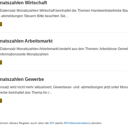
natszahlen Wirtschaft
 Datensatz Monatszahlen Wirtschaft beinhaltet die Themen Handwerksbetriebe 
-abmeldungen Steuern Bitte beachten Sie...
V
natszahlen Arbeitsmarkt
Datensatz Monatszahlen Arbeitsmarkt besteht aus den Themen: Arbeitslose Gemelde
Informationsseite Monatszahlen
V
natszahlen Gewerbe
nsatz wird nicht mehr aktualisiert, Gewerbean- und -abmeldungen jetzt unter Mon
rbe beinhaltet das Thema An-/...
V
können dieses Register auch über die
API
(siehe
API-Dokumentation
) abrufen.