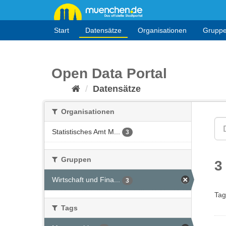
Überspringen
zum
Inhalt
Start
Datensätze
Organisationen
Grupp
Open Data Portal
Datensätze
Organisationen
Statistisches Amt M...
3
Gruppen
3
Wirtschaft und Fina...
3
Tag
Tags