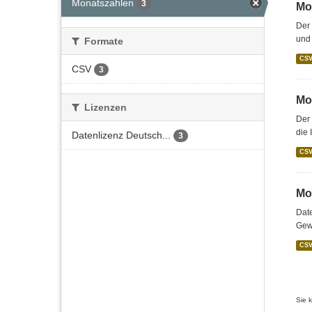
Monatszahlen
3
Mo
Der
und 
Formate
CS
CSV
3
Mo
Lizenzen
Der 
die 
Datenlizenz Deutsch...
3
CS
Mo
Date
Gewe
CS
Sie 