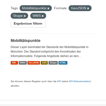
Tags:
Mobilitätspunkte
Formate:
GeoJSON
Shape
WMS
Ergebnisse filtern
Mobilitätspunkte
Dieser Layer beinhaltet die Standorte der Mobilitätspunkte in
München. Der Standort entspricht den Koordinaten der
Informationsstele. Folgende Angebote stehen an den...
XML
WMS
GeoJSON
CSV
Shape
HTML
Sie können dieses Register auch über die
API
(siehe
API-Dokumentation
)
abrufen.