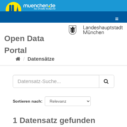
Überspringen
zum
Inhalt
Toggle
navigat
Open Data
Portal
Datensätze
Sortieren nach
1 Datensatz gefunden