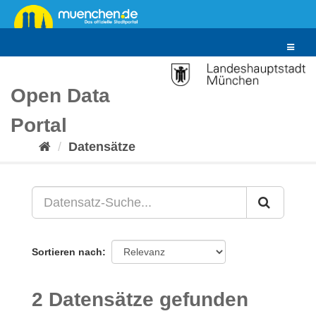
Überspringen
zum
Inhalt
Toggle
navigat
Open Data
Portal
Datensätze
Sortieren nach
2 Datensätze gefunden