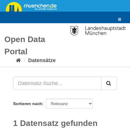
Überspringen
zum
Inhalt
Toggle
navigat
Open Data
Portal
Datensätze
Sortieren nach
1 Datensatz gefunden